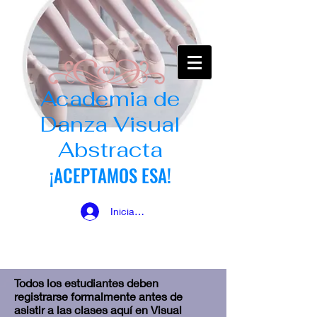
Academia de
Danza Visual
Abstracta
¡ACEPTAMOS ESA!
Iniciar sesión
Todos los estudiantes deben
registrarse formalmente antes de
asistir a las clases aquí en Visual