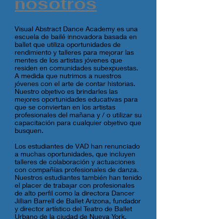
nosotros
Visual Abstract Dance Academy es una
escuela de bailé innovadora basada en
ballet que utiliza oportunidades de
rendimiento y talleres para mejorar las
mentes de los artistas jóvenes que
residen en comunidades subexpuestas.
A medida que nutrimos a nuestros
jóvenes con el arte de contar historias.
Nuestro objetivo es brindarles las
mejores oportunidades educativas para
que se conviertan en los artistas
profesionales del mañana y / o utilizar su
capacitación para cualquier objetivo que
busquen.
Los estudiantes de VAD han renunciado
a muchas oportunidades, que incluyen
talleres de colaboración y actuaciones
con compañías profesionales de danza.
Nuestros estudiantes también han tenido
el placer de trabajar con profesionales
de alto perfil como la directora Dancer
Jillian Barrell de Ballet Arizona, fundador
y director artístico del Teatro de Ballet
Urbano de la ciudad de Nueva York,