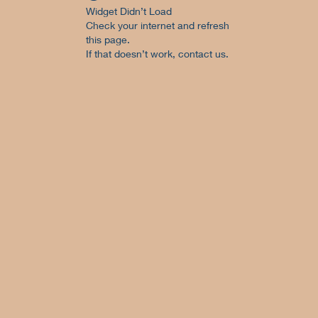
Widget Didn’t Load
Check your internet and refresh
this page.
If that doesn’t work, contact us.