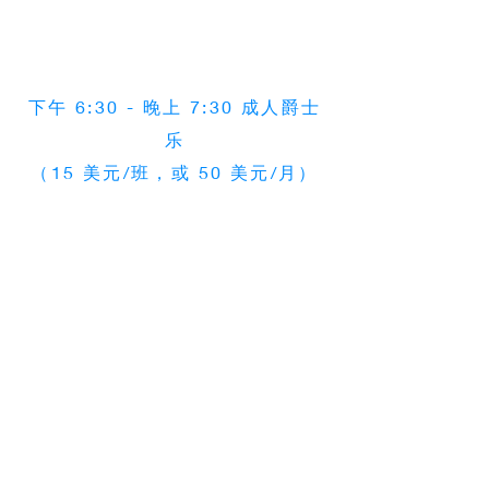
以查看完整的课程列表，
日子和时间。
周三：
下午 6:30 - 晚上 7:30 成人爵士
乐
（15 美元/班，或 50 美元/月）
周四：
4PM - 4:30PM 芭蕾舞前（3-6
岁）
4:30PM - 5PM 创意运动（3-6
岁）
下午 5 点 - 下午 6 点芭蕾舞初学
者（7-18 岁）