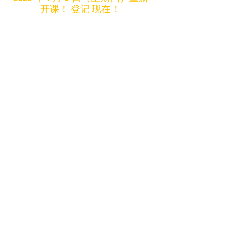
开课！
登记
现在！
​
班级水平...
预芭蕾
3-6 岁。
不需要以前的培训。基本的芭蕾
步骤和创造性的动作。重点是创造性运
动。
​
初级芭蕾
7 - 18 岁。基本的芭蕾舞技巧，很少或没
有事先培训。
中间的
芭蕾
9岁及以上。
中级，有 5-6 年的先前培
训。强调足尖准备。需要三节课/周。
至少提前 10 分钟到达。
2022年春季课程表
1 月 6 日，星期四。查看下面的时间表